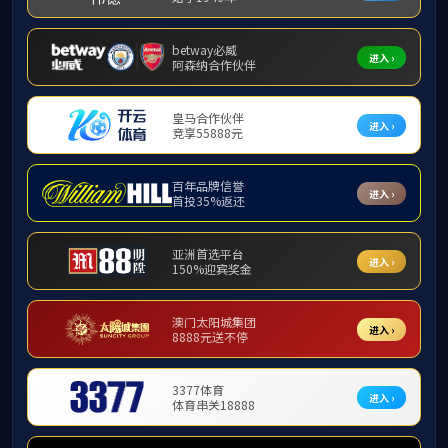
工商管理硕士
学术型硕士
博士
来华留学
出国留学
同等学力研修班