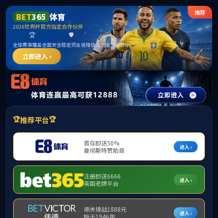
雷火电竞官网-亚洲电竞领航者
正文
当前位置：
首页
>
雷火电竞app
>
师资队伍
>
教学科研岗
>
管理科学系
>
学校概况
蔡连侨
发布日期：2025-07-13
点击量：